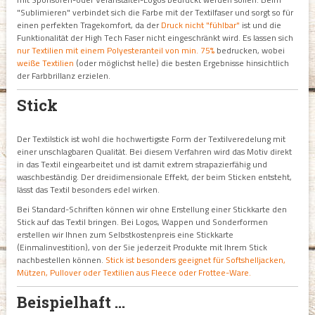
"Sublimieren" verbindet sich die Farbe mit der Textilfaser und sorgt so für
einen perfekten Tragekomfort, da der
Druck nicht "fühlbar"
ist und die
Funktionalität der High Tech Faser nicht eingeschränkt wird. Es lassen sich
nur Textilien mit einem Polyesteranteil von min. 75%
bedrucken, wobei
weiße Textilien
(oder möglichst helle) die besten Ergebnisse hinsichtlich
der Farbbrillanz erzielen.
Stick
Der Textilstick ist wohl die hochwertigste Form der Textilveredelung mit
einer unschlagbaren Qualität. Bei diesem Verfahren wird das Motiv direkt
in das Textil eingearbeitet und ist damit extrem strapazierfähig und
waschbeständig. Der dreidimensionale Effekt, der beim Sticken entsteht,
lässt das Textil besonders edel wirken.
Bei Standard-Schriften können wir ohne Erstellung einer Stickkarte den
Stick auf das Textil bringen. Bei Logos, Wappen und Sonderformen
erstellen wir Ihnen zum Selbstkostenpreis eine Stickkarte
(Einmalinvestition), von der Sie jederzeit Produkte mit Ihrem Stick
nachbestellen können.
Stick ist besonders geeignet für Softshelljacken,
Mützen, Pullover oder Textilien aus Fleece oder Frottee-Ware.
Beispielhaft ...