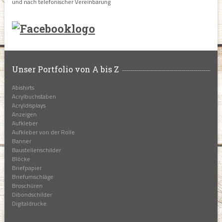
und nach telefonischer Vereinbarung
Unser Portfolio von A bis Z
Abishirts
Acrylbuchstaben
Acryldisplays
Anzeigen
Aufkleber
Aufkleber von der Rolle
Banner
Baustellenschilder
Blöcke
Briefpapier
Briefumschläge
Broschüren
Dibondschilder
Digitaldrucke