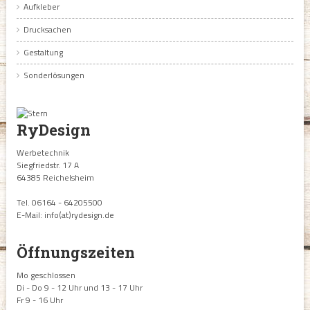
Aufkleber
Drucksachen
Gestaltung
Sonderlösungen
RyDesign
Werbetechnik
Siegfriedstr. 17 A
64385 Reichelsheim
Tel. 06164 - 64205500
E-Mail: info(at)rydesign.de
Öffnungszeiten
Mo geschlossen
Di - Do 9 - 12 Uhr und 13 - 17 Uhr
Fr 9 - 16 Uhr