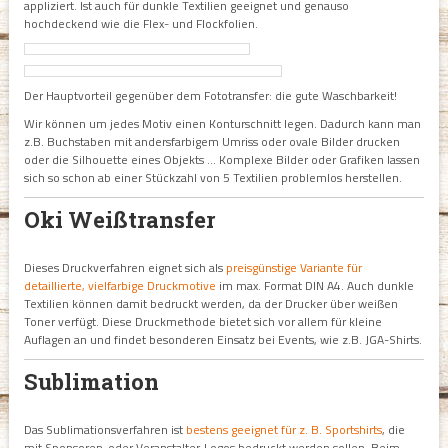
appliziert. Ist auch für dunkle Textilien geeignet und genauso
hochdeckend wie die Flex- und Flockfolien.
Der Hauptvorteil gegenüber dem Fototransfer: die gute Waschbarkeit!
Wir können um jedes Motiv einen Konturschnitt legen. Dadurch kann man
z.B. Buchstaben mit andersfarbigem Umriss oder ovale Bilder drucken
oder die Silhouette eines Objekts ... Komplexe Bilder oder Grafiken lassen
sich so schon ab einer Stückzahl von 5 Textilien problemlos herstellen.
Oki Weißtransfer
Dieses Druckverfahren eignet sich als
preisgünstige Variante für
detaillierte, vielfarbige Druckmotive
im max. Format DIN A4. Auch dunkle
Textilien können damit bedruckt werden, da der Drucker über weißen
Toner verfügt. Diese Druckmethode bietet sich vor allem für kleine
Auflagen an und findet besonderen Einsatz bei Events, wie z.B. JGA-Shirts.
Sublimation
Das Sublimationsverfahren ist
bestens geeignet für z. B. Sportshirts
, die
mit Sponsoren-oder Veranstalter-Logos bedruckt werden sollen. Beim