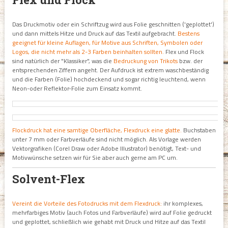
Das Druckmotiv oder ein Schriftzug wird aus Folie geschnitten ('geplottet')
und dann mittels Hitze und Druck auf das Textil aufgebracht.
Bestens
geeignet für kleine Auflagen, für Motive aus Schriften, Symbolen oder
Logos, die nicht mehr als 2-3 Farben beinhalten sollten.
Flex und Flock
sind natürlich der "Klassiker", was die
Bedruckung von Trikots
bzw. der
entsprechenden Ziffern angeht. Der Aufdruck ist extrem waschbeständig
und die Farben (Folie) hochdeckend und sogar richtig leuchtend, wenn
Neon-oder Reflektor-Folie zum Einsatz kommt.
Flockdruck hat eine samtige Oberfläche, Flexdruck eine glatte.
Buchstaben
unter 7 mm oder Farbverläufe sind nicht möglich. Als Vorlage werden
Vektorgrafiken (Corel Draw oder Adobe Illustrator) benötigt, Text- und
Motivwünsche setzen wir für Sie aber auch gerne am PC um.
Solvent-Flex
Vereint die Vorteile des Fotodrucks mit dem Flexdruck:
ihr komplexes,
mehrfarbiges Motiv (auch Fotos und Farbverläufe) wird auf Folie gedruckt
und geplottet, schließlich wie gehabt mit Druck und Hitze auf das Textil