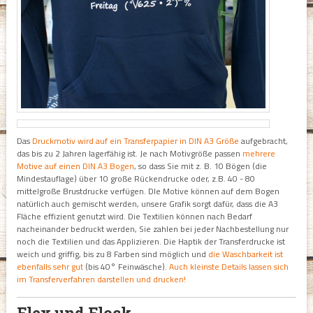
Das
Druckmotiv wird auf ein Transferpapier in DIN A3 Größe
aufgebracht,
das bis zu 2 Jahren lagerfähig ist. Je nach Motivgröße passen
mehrere
Motive auf einen DIN A3 Bogen
, so dass Sie mit z. B. 10 Bögen (die
Mindestauflage) über 10 große Rückendrucke oder, z.B. 40 - 80
mittelgroße Brustdrucke verfügen. DIe Motive können auf dem Bogen
natürlich auch gemischt werden, unsere Grafik sorgt dafür, dass die A3
Fläche effizient genutzt wird. Die Textilien können nach Bedarf
nacheinander bedruckt werden, Sie zahlen bei jeder Nachbestellung nur
noch die Textilien und das Applizieren. Die Haptik der Transferdrucke ist
weich und griffig, bis zu 8 Farben sind möglich und
die Waschbarkeit ist
ebenfalls sehr gut
(bis 40° Feinwäsche).
Auch kleinste Details lassen sich
im Transferverfahren darstellen und drucken!
Flex und Flock